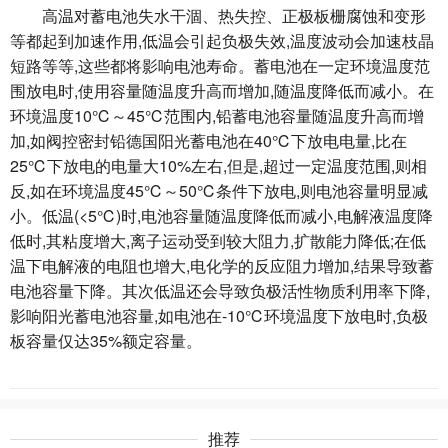
高温对蓄电池失水干涸、热失控、正极板栅腐蚀和变形
等都起到加速作用,低温会引起负极失效,温度波动会加速枝晶
短路等等,这些都将影响电池寿命。蓄电池在一定环境温度范
围放电时,使用容量随温度升高而增加,随温度降低而减小。在
环境温度10℃～45℃范围内,铅蓄电池容量随温度升高而增
加,如阀控密封铅德国阳光蓄电池在40℃下放电电量,比在
25℃下放电的电量大10%左右,但是,超过一定温度范围,则相
反,如在环境温度45℃～50℃条件下放电,则电池容量明显减
小。低温(<5℃)时,电池容量随温度降低而减小,电解液温度降
低时,其粘度增大,离子运动受到较大阻力,扩散能力降低;在低
温下电解液的电阻也增大,电化学的反应阻力增加,结果导致蓄
电池容量下降。其次低温还会导致负极活性物质利用率下降,
影响阳光蓄电池容量,如电池在-10℃环境温度下放电时,负极
板容量仅达35%额定容量。
推荐